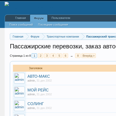
Главная
Пользователи
Форум
Поиск сообщений
Последние сообщения
Главная
Форум
Транспортные компании
Пассажирский транс
Пассажирские перевозки, заказ авт
Страница 1 из 8
1
2
3
4
5
6
→
8
Вперёд >
Заголовок
АВТО-МАКС
admin
,
31 дек 2002
МОЙ РЕЙС
admin
,
31 дек 2002
СОЛИНГ
admin
,
31 дек 2002