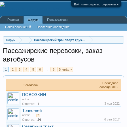
Войти или зарегистрироваться
Главная
Пользователи
Форум
Поиск сообщений
Последние сообщения
Форум
...
Пассажирский транспорт, грузоперевозки
Пассажирские перевозки, заказ
автобусов
1
2
3
4
5
6
→
8
Вперёд >
Последнее
Заголовок
сообщение ↓
ПОВОЗКИН
admin
3 ноя 2022
Ответов:
4
Транс-вей
admin
...
2
6 сен 2017
Ответов:
24
Северный тракт