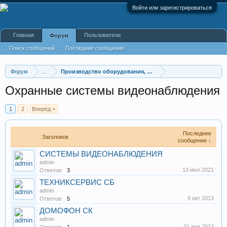
Войти или зарегистрироваться
Главная
Пользователи
Форум
Поиск сообщений
Последние сообщения
Форум
...
Производство оборудования, оборудование для произв
Охранные системы видеонаблюдения
1
2
Вперёд >
Последнее
Заголовок
сообщение ↓
СИСТЕМЫ ВИДЕОНАБЛЮДЕНИЯ
admin
13 июл 2021
Ответов:
3
ТЕХНИКСЕРВИС СБ
admin
9 окт 2013
Ответов:
5
ДОМОФОН СК
admin
31 янв 2013