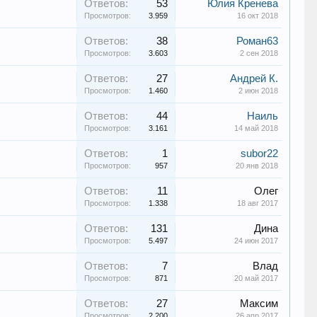
Ответов:
53
Юлия Кренева
Просмотров:
3.959
16 окт 2018
Ответов:
38
Роман63
Просмотров:
3.603
2 сен 2018
Ответов:
27
Андрей К.
Просмотров:
1.460
2 июн 2018
Ответов:
44
Наиль
Просмотров:
3.161
14 май 2018
Ответов:
1
subor22
Просмотров:
957
20 янв 2018
Ответов:
11
Олег
Просмотров:
1.338
18 авг 2017
Ответов:
131
Дина
Просмотров:
5.497
24 июн 2017
Ответов:
7
Влад
Просмотров:
871
20 май 2017
Ответов:
27
Максим
Просмотров:
2.200
26 апр 2017