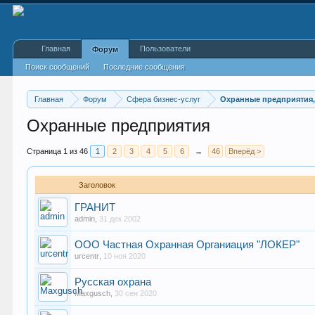
Главная
Пользователи
Форум
Поиск сообщений
Последние сообщения
Главная
Форум
Сфера бизнес-услуг
Охранные предприятия, 
Охранные предприятия
Страница 1 из 46
1
2
3
4
5
6
→
46
Вперёд >
Заголовок
ГРАНИТ
admin
,
31 дек 2002
ООО Частная Охранная Органиация "ЛОКЕР"
urcentr
,
10 ноя 2020
Русская охрана
Maxgusch
,
30 сен 2020