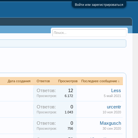
Войти или зарегистрироваться
Дата создания
Ответов
Просмотров
Последнее сообщение ↓
Ответов:
12
Less
Просмотров:
6.172
5 май 2021
Ответов:
0
urcentr
Просмотров:
1.043
10 ноя 2020
Ответов:
0
Maxgusch
Просмотров:
756
30 сен 2020