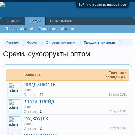
Войти или зарегистрироваться
Главная
Пользователи
Форум
Поиск сообщений
Последние сообщения
Главная
Форум
Оптовые компании
Продукты питания
Орехи, сухофрукты оптом
Последнее
Заголовок
сообщение ↓
ПРОДИНКО ГК
admin
15 мар 2015
Ответов:
14
ЗЛАТА-ТРЕЙД
admin
11 дек 2013
Ответов:
1
ГУД-ФУД ГК
admin
2 фев 2012
Ответов:
2