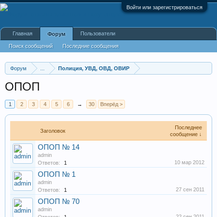
Войти или зарегистрироваться
Главная
Пользователи
Форум
Поиск сообщений
Последние сообщения
Форум
...
Полиция, УВД, ОВД, ОВИР
ОПОП
1
2
3
4
5
6
→
30
Вперёд >
Последнее
Заголовок
сообщение ↓
ОПОП № 14
admin
10 мар 2012
Ответов:
1
ОПОП № 1
admin
27 сен 2011
Ответов:
1
ОПОП № 70
admin
22 сен 2011