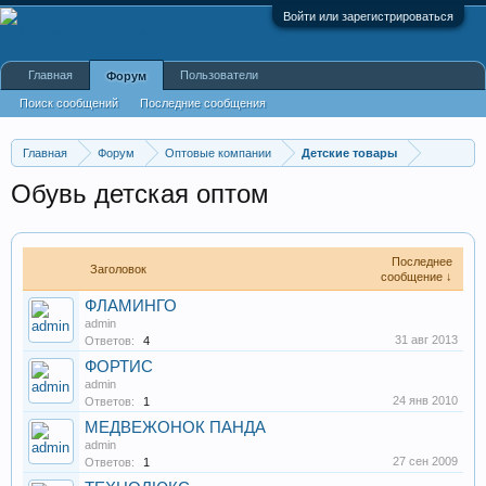
Войти или зарегистрироваться
Главная
Пользователи
Форум
Поиск сообщений
Последние сообщения
Главная
Форум
Оптовые компании
Детские товары
Обувь детская оптом
Последнее
Заголовок
сообщение ↓
ФЛАМИНГО
admin
31 авг 2013
Ответов:
4
ФОРТИС
admin
24 янв 2010
Ответов:
1
МЕДВЕЖОНОК ПАНДА
admin
27 сен 2009
Ответов:
1