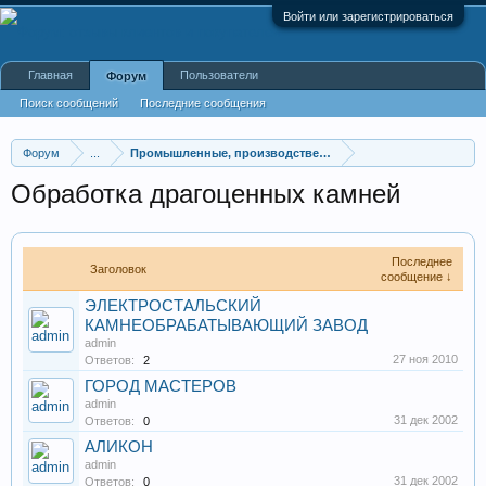
Войти или зарегистрироваться
Главная
Пользователи
Форум
Поиск сообщений
Последние сообщения
Форум
...
Промышленные, производственные и перерабатывающие
Обработка драгоценных камней
Последнее
Заголовок
сообщение ↓
ЭЛЕКТРОСТАЛЬСКИЙ
КАМНЕОБРАБАТЫВАЮЩИЙ ЗАВОД
admin
27 ноя 2010
Ответов:
2
ГОРОД МАСТЕРОВ
admin
31 дек 2002
Ответов:
0
АЛИКОН
admin
31 дек 2002
Ответов:
0