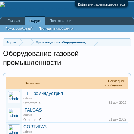
Войти или зарегистрироваться
Главная
Пользователи
Форум
Поиск сообщений
Последние сообщения
Форум
...
Производство оборудования, оборудование для произв
Оборудование газовой
промышленности
Последнее
Заголовок
сообщение ↓
ПГ Проминдустрия
admin
31 дек 2002
Ответов:
0
ITALGAS
admin
31 дек 2002
Ответов:
0
СОВТИГАЗ
admin