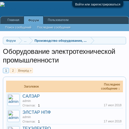
Войти или зарегистрироваться
Главная
Пользователи
Форум
Поиск сообщений
Последние сообщения
Форум
...
Производство оборудования, оборудование для произв
Оборудование электротехнической
промышленности
1
2
Вперёд >
Последнее
Заголовок
сообщение ↓
САЛЗАР
admin
17 июл 2018
Ответов:
1
ЭЛСТАР НПФ
admin
17 июл 2018
Ответов:
1
ТЕХЭЛЕКТРО