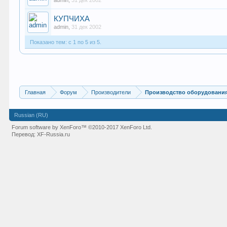
admin
,
31 дек 2002
КУПЧИХА
admin
,
31 дек 2002
Показано тем: с 1 по 5 из 5.
Главная
Форум
Производители
Производство оборудования
Russian (RU)
Forum software by XenForo™
©2010-2017 XenForo Ltd.
Перевод:
XF-Russia.ru