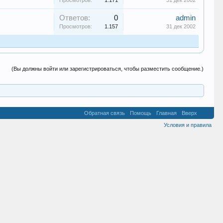
Просмотров:
1.171
31 дек 2002
Ответов:
0
admin
Просмотров:
1.157
31 дек 2002
(Вы должны войти или зарегистрироваться, чтобы разместить сообщение.)
Обратная связь
Помощь
Главная
Вверх
Условия и правила