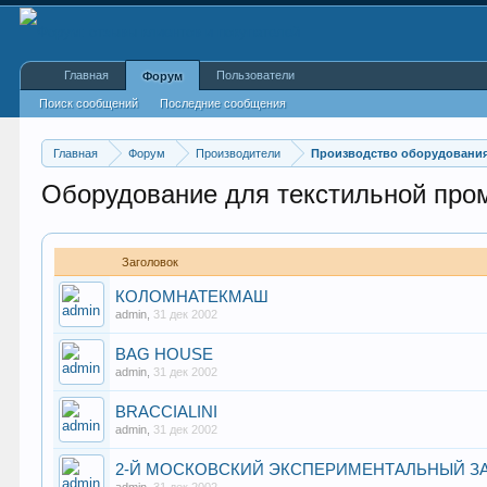
Главная
Пользователи
Форум
Поиск сообщений
Последние сообщения
Главная
Форум
Производители
Производство оборудования
Оборудование для текстильной пр
Заголовок
КОЛОМНАТЕКМАШ
admin
,
31 дек 2002
BAG HOUSE
admin
,
31 дек 2002
BRACCIALINI
admin
,
31 дек 2002
2-Й МОСКОВСКИЙ ЭКСПЕРИМЕНТАЛЬНЫЙ З