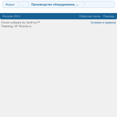
Форум
...
Производство оборудования, оборудование для произв
Russian (RU)
Обратная связь
Помощь
Forum software by XenForo™
Условия и правила
Перевод:
XF-Russia.ru