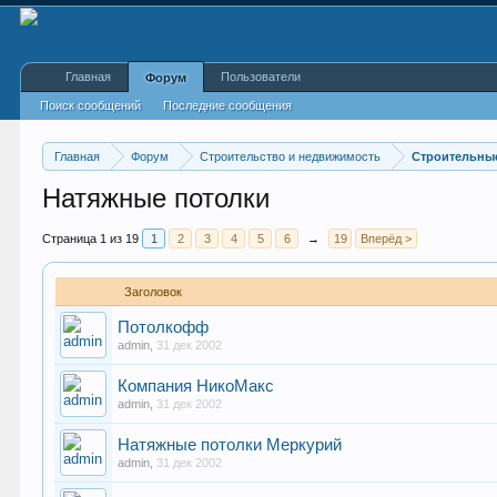
Главная
Пользователи
Форум
Поиск сообщений
Последние сообщения
Главная
Форум
Строительство и недвижимость
Строительны
Натяжные потолки
Страница 1 из 19
1
2
3
4
5
6
→
19
Вперёд >
Заголовок
Потолкофф
admin
,
31 дек 2002
Компания НикоМакс
admin
,
31 дек 2002
Натяжные потолки Меркурий
admin
,
31 дек 2002