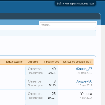
Войти или зарегистрироваться
Дата создания
Ответов
Просмотров
Последнее сообщение ↓
Ответов:
40
Жанна_37
Просмотров:
22.551
21 мар 2019
Ответов:
3
Андрей80
Просмотров:
5.143
13 дек 2017
Ответов:
25
Ульяна
Просмотров:
10.107
4 окт 2017