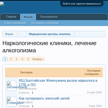
Войти или зарегистрироваться
Главная
Пользователи
Форум
Поиск сообщений
Последние сообщения
Форум
...
Медицинские центры, анализы
Наркологические клиники, лечение
алкоголизма
1
2
3
4
5
Вперёд >
Последнее
Заголовок
сообщение ↓
МЦ Балтийская Жемчужина вызов нарколога в
СПБ и ЛО
DrGreenthamb
13 июн 2026
Ответов:
1
Как купировать женский запой
Emberglaze
8 дек 2024
Ответов:
1