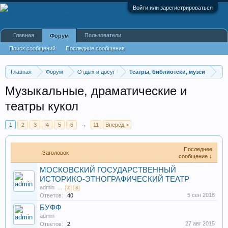
Войти или зарегистрироваться
Главная
Пользователи
Форум
Поиск сообщений
Последние сообщения
Главная
Форум
Отдых и досуг
Театры, библиотеки, музеи
Музыкальные, драматические и
театры кукол
1
2
3
4
5
6
→
11
Вперёд >
Последнее
Заголовок
сообщение ↓
МОСКОВСКИЙ ГОСУДАРСТВЕННЫЙ
ИСТОРИКО-ЭТНОГРАФИЧЕСКИЙ ТЕАТР
admin
...
2
3
5 сен 2018
Ответов:
40
БУФФ
admin
27 авг 2015
Ответов:
2