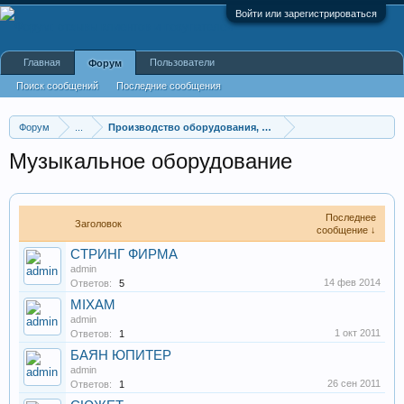
Войти или зарегистрироваться
Главная
Пользователи
Форум
Поиск сообщений
Последние сообщения
Форум
...
Производство оборудования, оборудование для произв
Музыкальное оборудование
Последнее
Заголовок
сообщение ↓
СТРИНГ ФИРМА
admin
14 фев 2014
Ответов:
5
MIXAM
admin
1 окт 2011
Ответов:
1
БАЯН ЮПИТЕР
admin
26 сен 2011
Ответов:
1