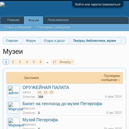
Войти или зарегистрироваться
Главная
Пользователи
Форум
Поиск сообщений
Последние сообщения
Главная
Форум
Отдых и досуг
Театры, библиотеки, музеи
Музеи
1
2
3
4
5
6
→
17
Вперёд >
Последнее
Заголовок
сообщение ↓
ОРУЖЕЙНАЯ ПАЛАТА
admin
...
18
19
20
6 фев 2024
Ответов:
398
Билет на теплоход до музея Петергофа
Маргуня
9 авг 2023
Ответов:
0
Музей Петергофа
Мироныч
16 июн 2023