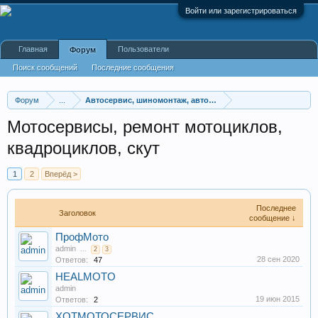
Войти или зарегистрироваться
Главная
Пользователи
Форум
Поиск сообщений
Последние сообщения
Форум
...
Автосервис, шиномонтаж, автомойки
Мотосервисы, ремонт мотоциклов,
квадроциклов, скут
1
2
Вперёд >
Последнее
Заголовок
сообщение ↓
ПрофМото
admin
...
2
3
28 сен 2020
Ответов:
47
HEALMOTO
admin
19 июн 2015
Ответов:
2
ХОТМОТОСЕРВИС