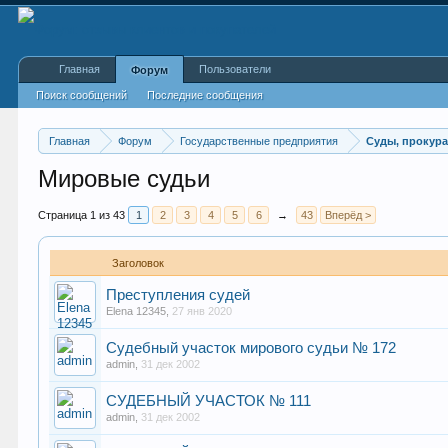
Главная
Пользователи
Форум
Поиск сообщений
Последние сообщения
Главная
Форум
Государственные предприятия
Суды, прокур
Мировые судьи
Страница 1 из 43
1
2
3
4
5
6
→
43
Вперёд >
Заголовок
Преступления судей
Elena 12345
,
27 янв 2020
Судебный участок мирового судьи № 172
admin
,
31 дек 2002
СУДЕБНЫЙ УЧАСТОК № 111
admin
,
31 дек 2002