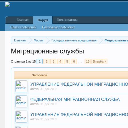
Главная
Пользователи
Форум
Поиск сообщений
Последние сообщения
Главная
Форум
Государственные предприятия
Федеральная 
Миграционные службы
Страница 1 из 15
1
2
3
4
5
6
→
15
Вперёд >
Заголовок
УПРАВЛЕНИЕ ФЕДЕРАЛЬНОЙ МИГРАЦИОННО
admin
,
31 дек 2002
ФЕДЕРАЛЬНАЯ МИГРАЦИОННАЯ СЛУЖБА
admin
,
31 дек 2002
УПРАВЛЕНИЕ ФЕДЕРАЛЬНОЙ МИГРАЦИОННО
admin
,
31 дек 2002