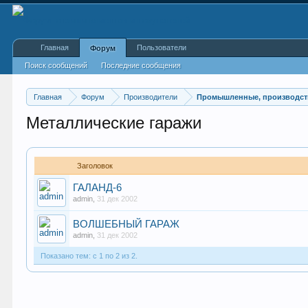
Главная
Пользователи
Форум
Поиск сообщений
Последние сообщения
Главная
Форум
Производители
Промышленные, производст
Металлические гаражи
Заголовок
ГАЛАНД-6
admin
,
31 дек 2002
ВОЛШЕБНЫЙ ГАРАЖ
admin
,
31 дек 2002
Показано тем: с 1 по 2 из 2.