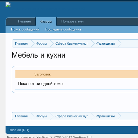
Главная
Пользователи
Форум
Поиск сообщений
Последние сообщения
Главная
Форум
Сфера бизнес-услуг
Франшизы
Мебель и кухни
Заголовок
Пока нет ни одной темы.
Главная
Форум
Сфера бизнес-услуг
Франшизы
Russian (RU)
Forum software by XenForo™
©2010-2017 XenForo Ltd.