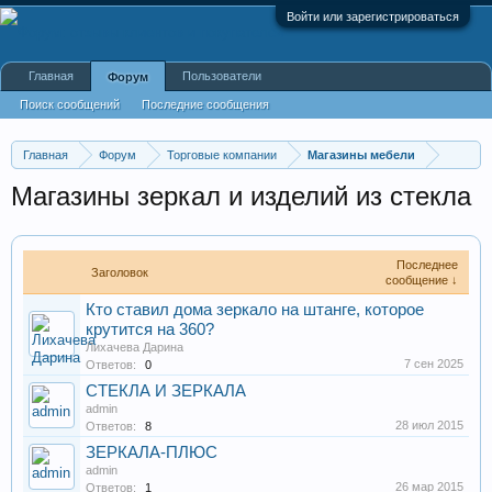
Войти или зарегистрироваться
Главная
Пользователи
Форум
Поиск сообщений
Последние сообщения
Главная
Форум
Торговые компании
Магазины мебели
Магазины зеркал и изделий из стекла
Последнее
Заголовок
сообщение ↓
Кто ставил дома зеркало на штанге, которое
крутится на 360?
Лихачева Дарина
7 сен 2025
Ответов:
0
СТЕКЛА И ЗЕРКАЛА
admin
28 июл 2015
Ответов:
8
ЗЕРКАЛА-ПЛЮС
admin
26 мар 2015
Ответов:
1