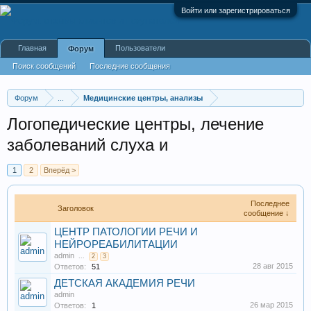
Войти или зарегистрироваться
Главная
Пользователи
Форум
Поиск сообщений
Последние сообщения
Форум
...
Медицинские центры, анализы
Логопедические центры, лечение
заболеваний слуха и
1
2
Вперёд >
Последнее
Заголовок
сообщение ↓
ЦЕНТР ПАТОЛОГИИ РЕЧИ И
НЕЙРОРЕАБИЛИТАЦИИ
admin
...
2
3
28 авг 2015
Ответов:
51
ДЕТСКАЯ АКАДЕМИЯ РЕЧИ
admin
26 мар 2015
Ответов:
1