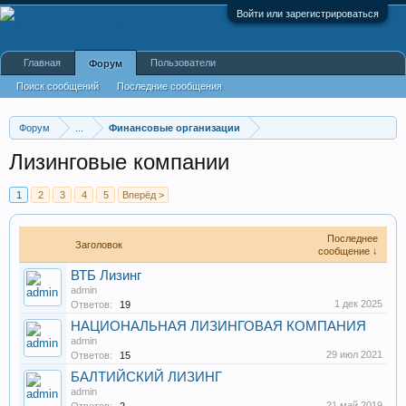
Войти или зарегистрироваться
Главная
Пользователи
Форум
Поиск сообщений
Последние сообщения
Форум
...
Финансовые организации
Лизинговые компании
1
2
3
4
5
Вперёд >
Последнее
Заголовок
сообщение ↓
ВТБ Лизинг
admin
1 дек 2025
Ответов:
19
НАЦИОНАЛЬНАЯ ЛИЗИНГОВАЯ КОМПАНИЯ
admin
29 июл 2021
Ответов:
15
БАЛТИЙСКИЙ ЛИЗИНГ
admin
21 май 2019