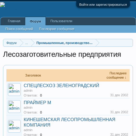
Войти или зарегистрироваться
Главная
Пользователи
Форум
Поиск сообщений
Последние сообщения
Форум
...
Промышленные, производственные и перерабатывающие
Лесозаготовительные предприятия
Последнее
Заголовок
сообщение ↓
СПЕЦЛЕСХОЗ ЗЕЛЕНОГРАДСКИЙ
admin
31 дек 2002
Ответов:
0
ПРАЙМЕР М
admin
31 дек 2002
Ответов:
0
КИНЕШЕМСКАЯ ЛЕСОПРОМЫШЛЕННАЯ
КОМПАНИЯ
admin
31 дек 2002
Ответов:
0