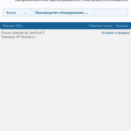
Форум
...
Производство оборудования, оборудование для произв
Russian (RU)
Обратная связь
Помощь
Forum software by XenForo™
Условия и правила
Перевод:
XF-Russia.ru