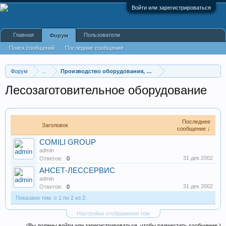
Войти или зарегистрироваться
Главная
Пользователи
Форум
Поиск сообщений
Последние сообщения
Форум
...
Производство оборудования, оборудование для произв
Лесозаготовительное оборудование
Последнее
Заголовок
сообщение ↓
COMILI GROUP
admin
31 дек 2002
Ответов:
0
АНСЕТ-ЛЕССЕРВИС
admin
31 дек 2002
Ответов:
0
Показано тем: с 1 по 2 из 2.
Настройки отображения тем
(Вы должны войти или зарегистрироваться, чтобы разместить сообщение.)