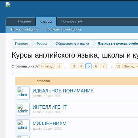
Главная
Пользователи
Форум
Поиск сообщений
Последние сообщения
Главная
Форум
Образование и наука
Языковые курсы, учеб
Курсы английского языка, школы и 
Страница 5 из 32
< Назад
1
←
3
4
5
6
7
→
32
Вперёд 
Заголовок
ИДЕАЛЬНОЕ ПОНИМАНИЕ
admin
,
31 дек 2002
ИНТЕЛЛИГЕНТ
admin
,
31 дек 2002
МИЛЛЕННИУМ
admin
,
31 дек 2002