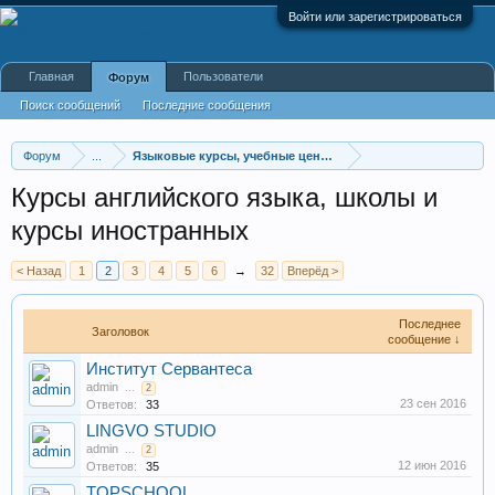
Войти или зарегистрироваться
Главная
Пользователи
Форум
Поиск сообщений
Последние сообщения
Форум
...
Языковые курсы, учебные центры
Курсы английского языка, школы и
курсы иностранных
< Назад
1
2
3
4
5
6
→
32
Вперёд >
Последнее
Заголовок
сообщение ↓
Институт Сервантеса
admin
...
2
23 сен 2016
Ответов:
33
LINGVO STUDIO
admin
...
2
12 июн 2016
Ответов:
35
TOPSCHOOL