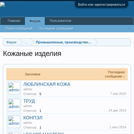
Войти или зарегистрироваться
Главная
Пользователи
Форум
Поиск сообщений
Последние сообщения
Форум
...
Промышленные, производственные и перерабатывающие
Кожаные изделия
Последнее
Заголовок
сообщение ↓
ЛЮБЛИНСКАЯ КОЖА
admin
7 апр 2015
Ответов:
5
ТРУД
admin
24 дек 2014
Ответов:
1
КОНПЭЛ
admin
1 июл 2014
Ответов:
1