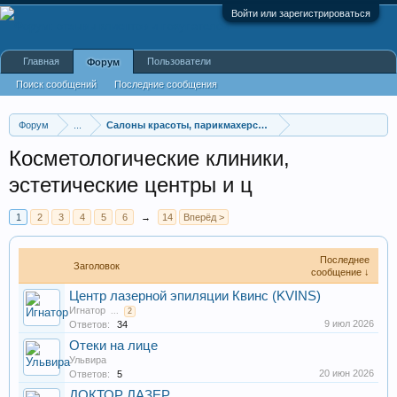
Войти или зарегистрироваться
Главная
Пользователи
Форум
Поиск сообщений
Последние сообщения
Форум
...
Салоны красоты, парикмахерские, косметология
Косметологические клиники,
эстетические центры и ц
1
2
3
4
5
6
→
14
Вперёд >
Последнее
Заголовок
сообщение ↓
Центр лазерной эпиляции Квинс (KVINS)
Игнатор
...
2
9 июл 2026
Ответов:
34
Отеки на лице
Ульвира
20 июн 2026
Ответов:
5
ДОКТОР ЛАЗЕР