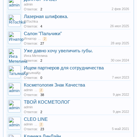
admin
2 фев 2026
Ответов:
2
Лазерная шлифовка.
RiTochka
26 июл 2025
Ответов:
4
Салон "Пальчики"
Игнатор
...
2
28 апр 2025
Ответов:
27
Уже давно хочу увеличить губы.
Инга Метелина
30 сен 2024
Ответов:
2
Ищем партнеров для сотрудничества
ТатьянаКр
7 июл 2023
Ответов:
0
Косметология Знак Качества
admin
...
2
9 дек 2022
Ответов:
38
ТВОЙ КОСМЕТОЛОГ
admin
9 дек 2022
Ответов:
2
CLEO LINE
admin
...
2
5 май 2021
Ответов:
23
Клиника ЛинЛайн