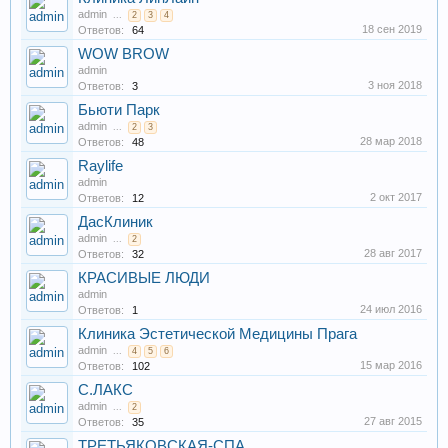
admin
...
2
3
4
18 сен 2019
Ответов:
64
WOW BROW
admin
3 ноя 2018
Ответов:
3
Бьюти Парк
admin
...
2
3
28 мар 2018
Ответов:
48
Raylife
admin
2 окт 2017
Ответов:
12
ДасКлиник
admin
...
2
28 авг 2017
Ответов:
32
КРАСИВЫЕ ЛЮДИ
admin
24 июл 2016
Ответов:
1
Клиника Эстетической Медицины Прага
admin
...
4
5
6
15 мар 2016
Ответов:
102
С.ЛАКС
admin
...
2
27 авг 2015
Ответов:
35
ТРЕТЬЯКОВСКАЯ-СПА