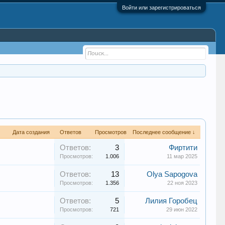
Войти или зарегистрироваться
Дата создания
Ответов
Просмотров
Последнее сообщение ↓
Ответов:
3
Фиртити
Просмотров:
1.006
11 мар 2025
Ответов:
13
Olya Sapogova
Просмотров:
1.356
22 ноя 2023
Ответов:
5
Лилия Горобец
Просмотров:
721
29 июн 2022