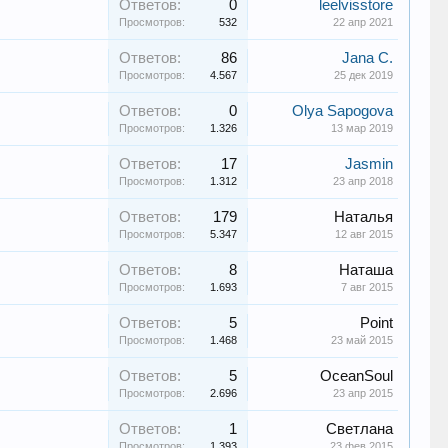
Ответов:
0
leelvisstore
Просмотров:
532
22 апр 2021
Ответов:
86
Jana C.
Просмотров:
4.567
25 дек 2019
Ответов:
0
Olya Sapogova
Просмотров:
1.326
13 мар 2019
Ответов:
17
Jasmin
Просмотров:
1.312
23 апр 2018
Ответов:
179
Наталья
Просмотров:
5.347
12 авг 2015
Ответов:
8
Наташа
Просмотров:
1.693
7 авг 2015
Ответов:
5
Point
Просмотров:
1.468
23 май 2015
Ответов:
5
OceanSoul
Просмотров:
2.696
23 апр 2015
Ответов:
1
Cветлана
Просмотров:
1.393
23 фев 2015