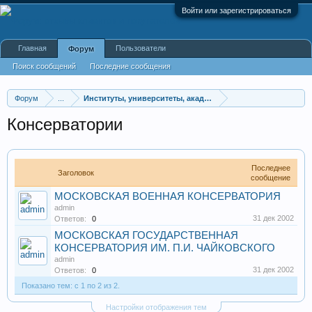
Войти или зарегистрироваться
Главная
Пользователи
Форум
Поиск сообщений
Последние сообщения
Форум
...
Институты, университеты, академии
Консерватории
Последнее
Заголовок
сообщение
МОСКОВСКАЯ ВОЕННАЯ КОНСЕРВАТОРИЯ
admin
31 дек 2002
Ответов:
0
МОСКОВСКАЯ ГОСУДАРСТВЕННАЯ
КОНСЕРВАТОРИЯ ИМ. П.И. ЧАЙКОВСКОГО
admin
31 дек 2002
Ответов:
0
Показано тем: с 1 по 2 из 2.
Настройки отображения тем