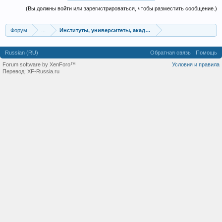
(Вы должны войти или зарегистрироваться, чтобы разместить сообщение.)
Форум
...
Институты, университеты, академии
Russian (RU)
Обратная связь
Помощь
Forum software by XenForo™
Условия и правила
Перевод:
XF-Russia.ru