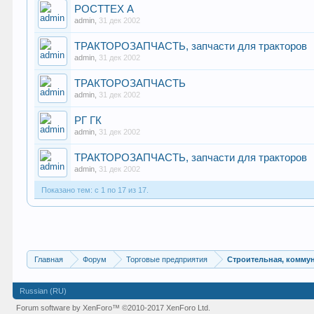
РОСТТЕХ А
admin
,
31 дек 2002
ТРАКТОРОЗАПЧАСТЬ, запчасти для тракторов
admin
,
31 дек 2002
ТРАКТОРОЗАПЧАСТЬ
admin
,
31 дек 2002
РГ ГК
admin
,
31 дек 2002
ТРАКТОРОЗАПЧАСТЬ, запчасти для тракторов
admin
,
31 дек 2002
Показано тем: с 1 по 17 из 17.
Главная
Форум
Торговые предприятия
Строительная, коммун
Russian (RU)
Forum software by XenForo™
©2010-2017 XenForo Ltd.