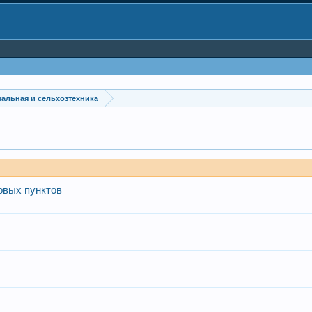
альная и сельхозтехника
овых пунктов