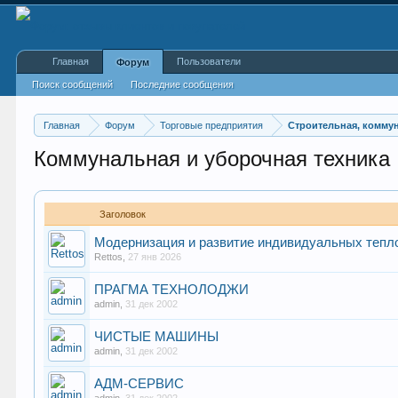
Главная
Пользователи
Форум
Поиск сообщений
Последние сообщения
Главная
Форум
Торговые предприятия
Строительная, коммун
Коммунальная и уборочная техника
Заголовок
Модернизация и развитие индивидуальных тепл
Rettos
,
27 янв 2026
ПРАГМА ТЕХНОЛОДЖИ
admin
,
31 дек 2002
ЧИСТЫЕ МАШИНЫ
admin
,
31 дек 2002
АДМ-СЕРВИС