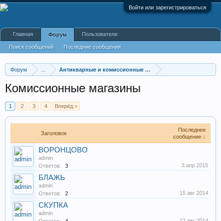
Войти или зарегистрироваться
Главная
Пользователи
Форум
Поиск сообщений
Последние сообщения
Форум
...
Антикварные и комиссионные магазины
Комиссионные магазины
1
2
3
4
Вперёд >
Последнее
Заголовок
сообщение ↓
ВОРОНЦОВО
admin
3 апр 2015
Ответов:
3
БЛАЖЬ
admin
15 авг 2014
Ответов:
2
СКУПКА
admin
12 авг 2014