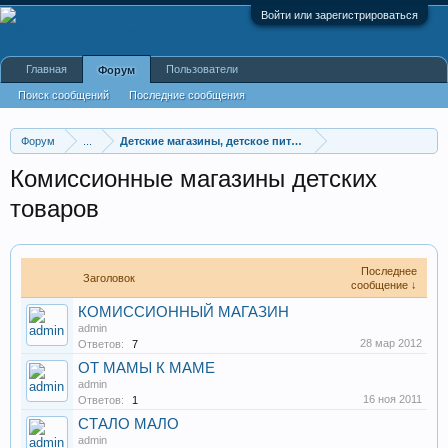
Войти или зарегистрироваться
Главная
Пользователи
Форум
Поиск сообщений
Последние сообщения
Форум
...
Детские магазины, детское питание, магазины для бе
Комиссионные магазины детских
товаров
Последнее
Заголовок
сообщение ↓
КОМИССИОННЫЙ МАГАЗИН
admin
28 мар 2012
Ответов:
7
ОТ МАМЫ К МАМЕ
admin
16 ноя 2011
Ответов:
1
СТАЛО МАЛО
admin