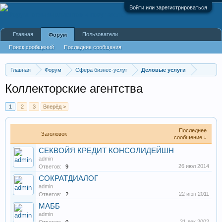
Войти или зарегистрироваться
Главная
Пользователи
Форум
Поиск сообщений
Последние сообщения
Главная
Форум
Сфера бизнес-услуг
Деловые услуги
Коллекторские агентства
1
2
3
Вперёд >
Последнее
Заголовок
сообщение ↓
СЕКВОЙЯ КРЕДИТ КОНСОЛИДЕЙШН
admin
26 июл 2014
Ответов:
9
СОКРАТДИАЛОГ
admin
22 июн 2011
Ответов:
2
МАББ
admin
31 дек 2002