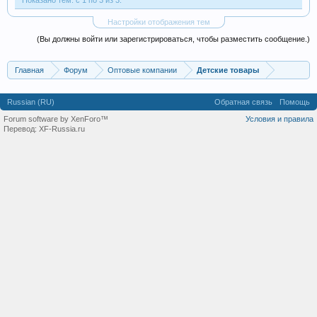
Показано тем: с 1 по 3 из 3.
Настройки отображения тем
(Вы должны войти или зарегистрироваться, чтобы разместить сообщение.)
Главная
Форум
Оптовые компании
Детские товары
Russian (RU)
Обратная связь
Помощь
Forum software by XenForo™
Условия и правила
Перевод:
XF-Russia.ru