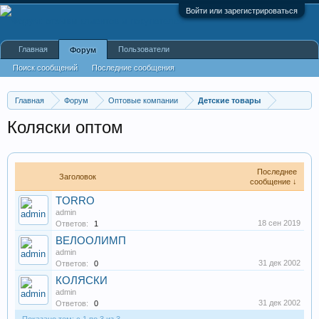
Войти или зарегистрироваться
Главная
Пользователи
Форум
Поиск сообщений
Последние сообщения
Главная
Форум
Оптовые компании
Детские товары
Коляски оптом
Последнее
Заголовок
сообщение ↓
TORRO
admin
18 сен 2019
Ответов:
1
ВЕЛООЛИМП
admin
31 дек 2002
Ответов:
0
КОЛЯСКИ
admin
31 дек 2002
Ответов:
0