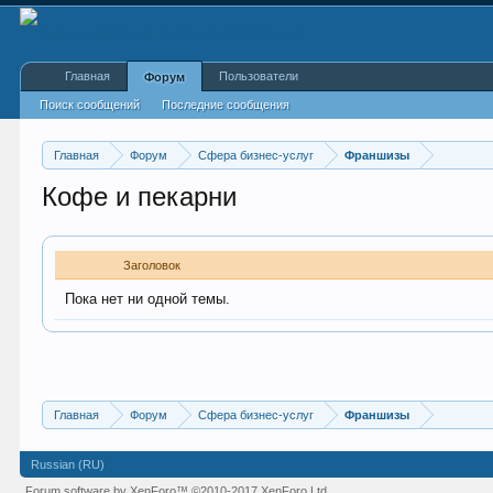
Главная
Пользователи
Форум
Поиск сообщений
Последние сообщения
Главная
Форум
Сфера бизнес-услуг
Франшизы
Кофе и пекарни
Заголовок
Пока нет ни одной темы.
Главная
Форум
Сфера бизнес-услуг
Франшизы
Russian (RU)
Forum software by XenForo™
©2010-2017 XenForo Ltd.