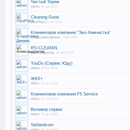
Чистый Терем
admin
,
31 дек 2002
Cleaning Good
OlyaPolya
,
5 окт 2020
Клининговая компания "Эко-Химчистка"
Владислава Джокер
,
7 июл 2019
RS-CLEANIN
Александрахом
,
16 июн 2019
YouDo (Сервис Юду)
admin
,
26 окт 2018
ЖКХ+
ЖКХ+
,
29 окт 2018
Клининговая компания F5 Service
admin
,
25 сен 2018
Веливер сервис
admin
,
31 дек 2002
Stefandcom
admin
,
31 дек 2002