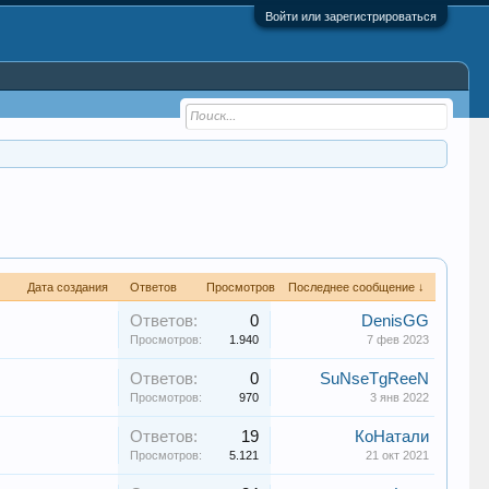
Войти или зарегистрироваться
Дата создания
Ответов
Просмотров
Последнее сообщение ↓
Ответов:
0
DenisGG
Просмотров:
1.940
7 фев 2023
Ответов:
0
SuNseTgReeN
Просмотров:
970
3 янв 2022
Ответов:
19
КоНатали
Просмотров:
5.121
21 окт 2021