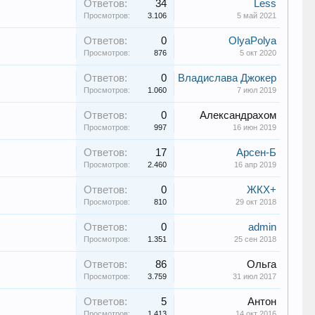
Ответов:
34
Less
Просмотров:
3.106
5 май 2021
Ответов:
0
OlyaPolya
Просмотров:
876
5 окт 2020
Ответов:
0
Владислава Джокер
Просмотров:
1.060
7 июл 2019
Ответов:
0
Александрахом
Просмотров:
997
16 июн 2019
Ответов:
17
Арсен-Б
Просмотров:
2.460
16 апр 2019
Ответов:
0
ЖКХ+
Просмотров:
810
29 окт 2018
Ответов:
0
admin
Просмотров:
1.351
25 сен 2018
Ответов:
86
Ольга
Просмотров:
3.759
31 июл 2017
Ответов:
5
Антон
Просмотров:
1.413
14 окт 2016