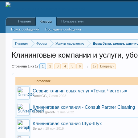
Главная
Пользователи
Форум
Поиск сообщений
Последние сообщения
Главная
Форум
Услуги населению
Дома быта, ателье, химчи
Клининговые компании и услуги, уб
Страница 1 из 17
1
2
3
4
5
6
→
17
Вперёд >
Заголовок
Сервис клининговых услуг «Точка Чистоты»
DenisGG
,
7 фев 2023
Клининговая компания - Consult Partner Cleaning
SuNseTgReeN
,
3 янв 2022
Клининговая компания Шух-Шух
Seraph
,
19 ноя 2019