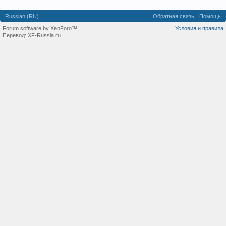
Russian (RU)
Обратная связь
Помощь
Forum software by XenForo™
Условия и правила
Перевод:
XF-Russia.ru