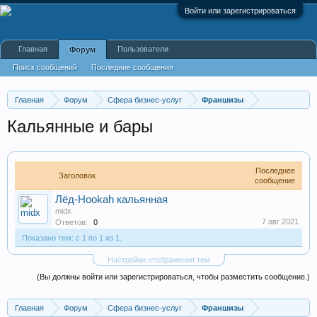
Войти или зарегистрироваться
Главная
Пользователи
Форум
Поиск сообщений
Последние сообщения
Главная
Форум
Сфера бизнес-услуг
Франшизы
Кальянные и бары
Последнее
Заголовок
сообщение
Лёд-Hookah кальянная
midx
7 авг 2021
Ответов:
0
Показано тем: с 1 по 1 из 1.
Настройки отображения тем
(Вы должны войти или зарегистрироваться, чтобы разместить сообщение.)
Главная
Форум
Сфера бизнес-услуг
Франшизы