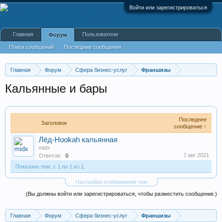
Войти или зарегистрироваться
Главная
Пользователи
Форум
Поиск сообщений
Последние сообщения
Главная
Форум
Сфера бизнес-услуг
Франшизы
Кальянные и бары
Последнее
Заголовок
сообщение ↑
Лёд-Hookah кальянная
midx
7 авг 2021
Ответов:
0
Показано тем: с 1 по 1 из 1.
Настройки отображения тем
(Вы должны войти или зарегистрироваться, чтобы разместить сообщение.)
Главная
Форум
Сфера бизнес-услуг
Франшизы