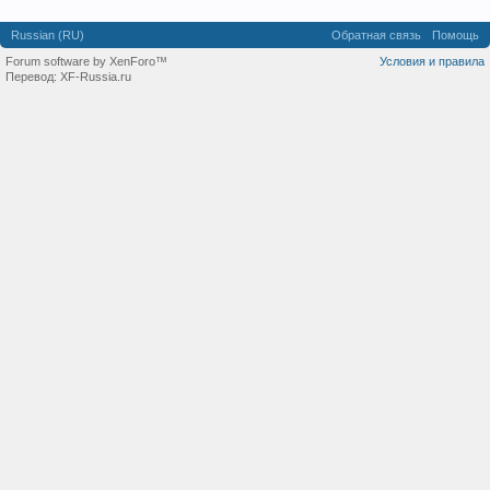
Russian (RU)
Обратная связь
Помощь
Forum software by XenForo™
Условия и правила
Перевод:
XF-Russia.ru