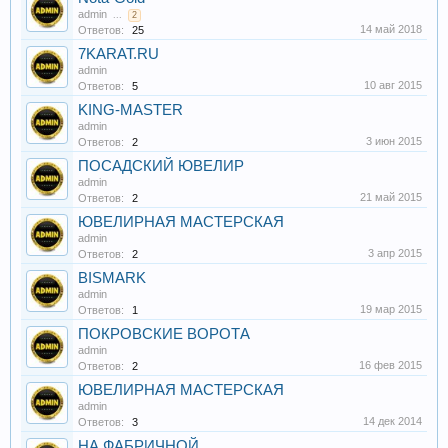
admin
...
2
14 май 2018
Ответов:
25
7KARAT.RU
admin
10 авг 2015
Ответов:
5
KING-MASTER
admin
3 июн 2015
Ответов:
2
ПОСАДСКИЙ ЮВЕЛИР
admin
21 май 2015
Ответов:
2
ЮВЕЛИРНАЯ МАСТЕРСКАЯ
admin
3 апр 2015
Ответов:
2
BISMARK
admin
19 мар 2015
Ответов:
1
ПОКРОВСКИЕ ВОРОТА
admin
16 фев 2015
Ответов:
2
ЮВЕЛИРНАЯ МАСТЕРСКАЯ
admin
14 дек 2014
Ответов:
3
НА ФАБРИЧНОЙ