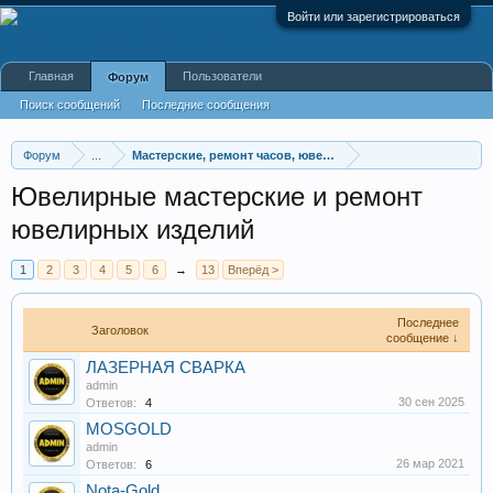
Войти или зарегистрироваться
Главная
Пользователи
Форум
Поиск сообщений
Последние сообщения
Форум
...
Мастерские, ремонт часов, ювелирных украшений, меб
Ювелирные мастерские и ремонт
ювелирных изделий
1
2
3
4
5
6
→
13
Вперёд >
Последнее
Заголовок
сообщение ↓
ЛАЗЕРНАЯ СВАРКА
admin
30 сен 2025
Ответов:
4
MOSGOLD
admin
26 мар 2021
Ответов:
6
Nota-Gold