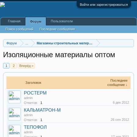
Войти или зарегистрироваться
Главная
Пользователи
Форум
Поиск сообщений
Последние сообщения
Форум
...
Магазины строительных материалов
Изоляционные материалы оптом
1
2
Вперёд >
Последнее
Заголовок
сообщение ↓
РОСТЕРМ
admin
6 дек 2012
Ответов:
1
КАЛЬМАТРОН-М
admin
26 сен 2012
Ответов:
1
ТЕПОФОЛ
admin
17 апр 2011