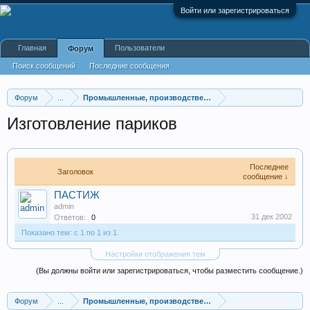
Войти или зарегистрироваться
Главная
Пользователи
Форум
Поиск сообщений
Последние сообщения
Форум
...
Промышленные, производственные и перерабатывающие
Изготовление париков
Последнее
Заголовок
сообщение ↓
ПАСТИЖ
admin
31 дек 2002
Ответов:
0
Показано тем: с 1 по 1 из 1.
Настройки отображения тем
(Вы должны войти или зарегистрироваться, чтобы разместить сообщение.)
Форум
...
Промышленные, производственные и перерабатывающие