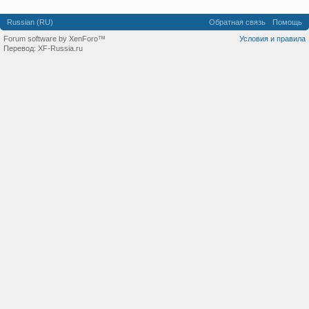
Russian (RU)
Обратная связь
Помощь
Forum software by XenForo™
Условия и правила
Перевод:
XF-Russia.ru