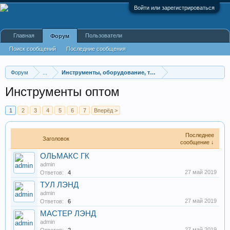
Войти или зарегистрироваться
Главная
Пользователи
Форум
Поиск сообщений
Последние сообщения
Форум
...
Инструменты, оборудование, техника
Инструменты оптом
1
2
3
4
5
6
7
Вперёд >
Последнее
Заголовок
сообщение ↓
ОЛЬМАКС ГК
admin
27 май 2019
Ответов:
4
ТУЛ ЛЭНД
admin
27 май 2019
Ответов:
6
МАСТЕР ЛЭНД
admin
27 май 2019