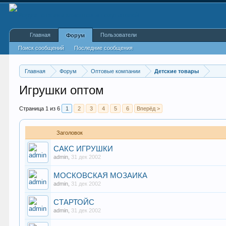
Главная
Пользователи
Форум
Поиск сообщений
Последние сообщения
Главная
Форум
Оптовые компании
Детские товары
Игрушки оптом
Страница 1 из 6
1
2
3
4
5
6
Вперёд >
Заголовок
САКС ИГРУШКИ
admin
,
31 дек 2002
МОСКОВСКАЯ МОЗАИКА
admin
,
31 дек 2002
СТАРТОЙС
admin
,
31 дек 2002