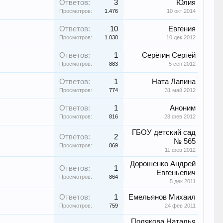
Ответов:
3
Юлия
Просмотров:
1.476
10 окт 2014
Ответов:
10
Евгения
Просмотров:
1.030
10 дек 2012
Ответов:
1
Серёгин Сергей
Просмотров:
883
5 сен 2012
Ответов:
1
Ната Лапина
Просмотров:
774
31 май 2012
Ответов:
1
Аноним
Просмотров:
816
28 фев 2012
ГБОУ детский сад
Ответов:
2
№ 565
Просмотров:
869
11 фев 2012
Дорошенко Андрей
Ответов:
1
Евгеньевич
Просмотров:
864
5 дек 2011
Ответов:
1
Емельянов Михаил
Просмотров:
759
24 фев 2011
Полякова Наталья