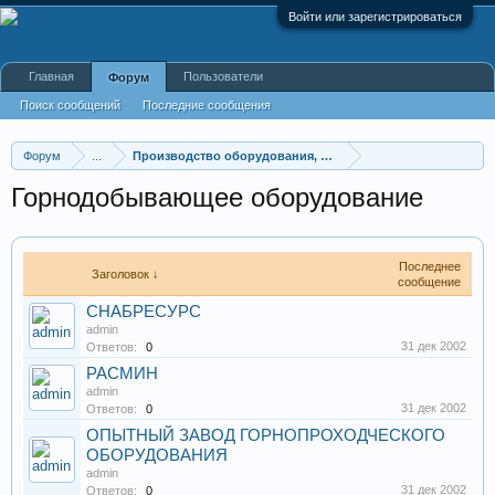
Войти или зарегистрироваться
Главная
Пользователи
Форум
Поиск сообщений
Последние сообщения
Форум
...
Производство оборудования, оборудование для произв
Горнодобывающее оборудование
Последнее
Заголовок ↓
сообщение
СНАБРЕСУРС
admin
31 дек 2002
Ответов:
0
РАСМИН
admin
31 дек 2002
Ответов:
0
ОПЫТНЫЙ ЗАВОД ГОРНОПРОХОДЧЕСКОГО
ОБОРУДОВАНИЯ
admin
31 дек 2002
Ответов:
0