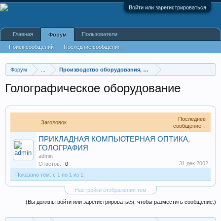
Войти или зарегистрироваться
Главная
Пользователи
Форум
Поиск сообщений
Последние сообщения
Форум
...
Производство оборудования, оборудование для произв
Голографическое оборудование
Последнее
Заголовок
сообщение ↓
ПРИКЛАДНАЯ КОМПЬЮТЕРНАЯ ОПТИКА,
ГОЛОГРАФИЯ
admin
31 дек 2002
Ответов:
0
Показано тем: с 1 по 1 из 1.
Настройки отображения тем
(Вы должны войти или зарегистрироваться, чтобы разместить сообщение.)