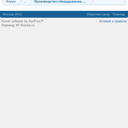
Форум
...
Производство оборудования, оборудование для произв
Russian (RU)
Обратная связь
Помощь
Forum software by XenForo™
Условия и правила
Перевод:
XF-Russia.ru