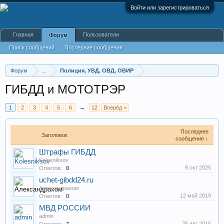
Войти или зарегистрироваться
Главная
Пользователи
Форум
Поиск сообщений
Последние сообщения
Форум
...
Полиция, УВД, ОВД, ОВИР
ГИБДД и МОТОТРЭР
1
2
3
4
5
6
→
12
Вперёд >
Последнее
Заголовок
сообщение ↓
Штрафы ГИБДД
Kolesniksov
9 окт 2025
Ответов:
0
uchet-gibdd24.ru
Александрахом
12 май 2019
Ответов:
0
МВД РОССИИ
admin
25 авг 2015